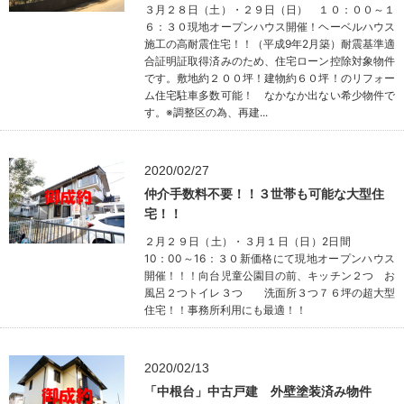
３月２８日（土）・２９日（日） １０：００～１
６：３０現地オープンハウス開催！ヘーベルハウス
施工の高耐震住宅！！（平成9年2月築）耐震基準適
合証明証取得済みのため、住宅ローン控除対象物件
です。敷地約２００坪！建物約６０坪！のリフォー
ム住宅駐車多数可能！ なかなか出ない希少物件で
す。※調整区の為、再建...
2020/02/27
仲介手数料不要！！３世帯も可能な大型住
宅！！
２月２９日（土）・３月１日（日）2日間
10：00～16：３０新価格にて現地オープンハウス
開催！！！向台児童公園目の前、キッチン２つ お
風呂２つトイレ３つ 洗面所３つ７６坪の超大型
住宅！！事務所利用にも最適！！
2020/02/13
「中根台」中古戸建 外壁塗装済み物件