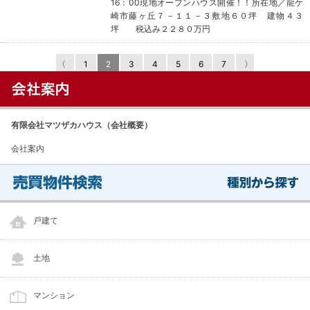
16：00現地オープンハウス開催！！所在地／龍ケ
崎市藤ヶ丘７－１１－３敷地６０坪 建物４３
坪 税込み２２８０万円
〈
1
2
3
4
5
6
7
〉
有限会社マツザカハウス（会社概要）
会社案内
戸建て
土地
マンション