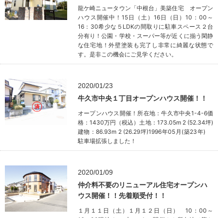
龍ケ崎ニュータウン「中根台」美築住宅 オープン
ハウス開催中！15日（土）16日（日）10：00～
16：30希少な５LDKの間取りに駐車スペース２台
分有り！公園・学校・スーパー等が近くに揃う閑静
な住宅地！外壁塗装も完了し非常に綺麗な状態で
す。是非この機会にご見学ください。
2020/01/23
牛久市中央１丁目オープンハウス開催！！
オープンハウス開催！所在地：牛久市中央1-4-6価
格：1430万円（税込）土地：173.05m 2 (52.34坪)
建物：86.93m 2 (26.29坪)1996年05月(築23年)
駐車場拡張しました！
2020/01/09
仲介料不要のリニューアル住宅オープンハ
ウス開催！！先着順受付！！
１月１１日（土）１月１２日（日） 10：00～