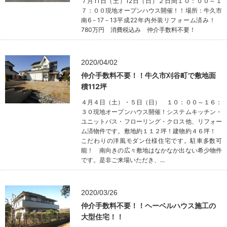
７月11日（土）12日（日）２日間１０：００～１
７：００現地オープンハウス開催！！場所：牛久市
南6－17－13平成22年内外装リフォーム済み！
780万円 消費税込み 仲介手数料不要！
2020/04/02
仲介手数料不要！！牛久市刈谷町で敷地面
積112坪
４月４日（土）・５日（日） １０：００～１６：
３０現地オープンハウス開催！システムキッチン・
ユニットバス・フローリング・クロス他、リフォー
ム済物件です。敷地約１１２坪！建物約４６坪！
こだわりの洋風モダン仕様住宅です。駐車多数可
能！ 南向きの広々敷地はなかなか出ない希少物件
です。是非ご来場いただき、...
2020/03/26
仲介手数料不要！！ヘーベルハウス施工の
大型住宅！！