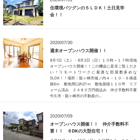
住環境バツグンの５ＬＤＫ！土日見学
会！！
2020/07/30
週末オープンハウス開催！！
8月1日（土）・8月2日（日）１０時～１７時現地
オープンハウス開催！！この機会に是非ご覧くださ
い！リモートワークに最適な部屋数多めな
5LDK！！場所：龍ヶ崎市城ノ内４－１０－６南道
路6ｍ 敷地間口約21ｍ 敷地面積１１０坪 リフ
ォーム済み ２４８０万円税込み 仲介手数料不要
牛久市・龍ヶ崎市の不動産の...
2020/07/09
オープンハウス開催！！ 仲介手数料不
要！！ ６DKの大型住宅！！