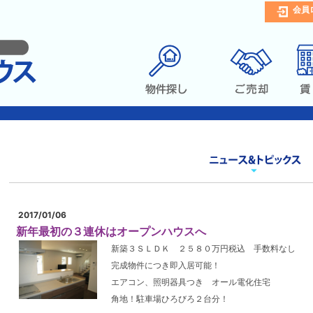
会員
2017/01/06
新年最初の３連休はオープンハウスへ
新築３ＳＬＤＫ ２５８０万円税込 手数料なし
完成物件につき即入居可能！
エアコン、照明器具つき オール電化住宅
角地！駐車場ひろびろ２台分！