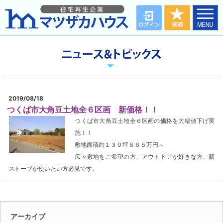
2019/08/18
つくば市大角豆土地全６区画 新価格！！
つくば市大角豆土地全６区画の価格を大幅値下げ実
施！！
敷地面積約１３０坪６６５万円～
広々敷地をご希望の方、アウトドアが好きな方、薪
ストーブが使いたい方必見です。
アーカイブ