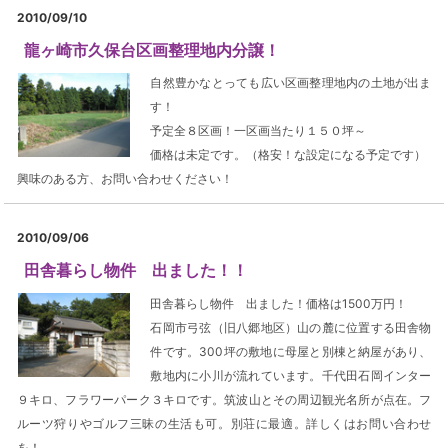
2010/09/10
龍ヶ崎市久保台区画整理地内分譲！
自然豊かなとっても広い区画整理地内の土地が出ま
す！
予定全８区画！一区画当たり１５０坪～
価格は未定です。（格安！な設定になる予定です）
興味のある方、お問い合わせください！
2010/09/06
田舎暮らし物件 出ました！！
田舎暮らし物件 出ました！価格は1500万円！
石岡市弓弦（旧八郷地区）山の麓に位置する田舎物
件です。300坪の敷地に母屋と別棟と納屋があり、
敷地内に小川が流れています。千代田石岡インター
９キロ、フラワーパーク３キロです。筑波山とその周辺観光名所が点在。フ
ルーツ狩りやゴルフ三昧の生活も可。別荘に最適。詳しくはお問い合わせ
を！