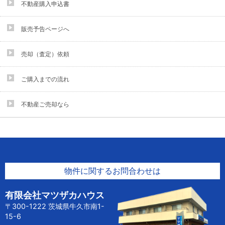
不動産購入申込書
販売予告ページへ
売却（査定）依頼
ご購入までの流れ
不動産ご売却なら
物件に関するお問合わせは
有限会社マツザカハウス
〒300-1222 茨城県牛久市南1-
15-6