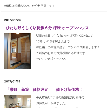
※価格は消費税込み、仲介料不要です！
2017/01/26
ひたち野うしく駅徒歩６分 棟匠 オープンハウス
明日の土日に牛久市ひたち野西4-33-9にて
10時より16時30ふんまで
棟匠施工の中古戸建オープンハウス開催します！
外断熱のお家で木質感溢れる戸建です。
ぜひ、ご来場ください。
2017/01/19
「栄町」新築 価格改定 値下げ新価格！
牛久市栄町4丁目の新築建売り物件の
お値段が下がりました。