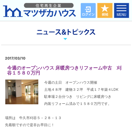
2017/03/10
今週のオープンハウス 床暖房つきリフォーム中古 刈
谷１５８０万円
今週の土日 オープンハウス開催
土地４８坪 建物３２坪 平成１７年築４LDK
駐車場２台分つき リビングに床暖房つき
内装リフォーム済みで１５８０万円です。
場所は 牛久市刈谷５－２８－１３
先着順ですので是非お早目に！