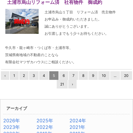
土浦市烏山リフォーム済 社有物件 御成約
土浦市烏山１丁目 リフォーム済 売主物件
お申込み・御成約いただきました。
誠にありがとうございます。
お引渡しまでもう少々お待ちください。
牛久市・龍ヶ崎市・つくば市・土浦市等、
茨城県南地域の不動産のことなら
有限会社マツザカハウスにご相談ください。
‹
1
2
3
4
5
6
7
8
9
10
...
20
21
›
アーカイブ
2026年
2025年
2024年
2023年
2022年
2021年