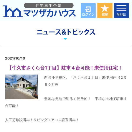
2021/10/10
【牛久市さくら台1丁目】駐車４台可能！未使用住宅！
向台小学校区。「さくら台１丁目」未使用住宅２５
８０万円
敷地は角地で明るく開放的！ 平坦な土地で駐車４
台可能！
人工芝敷設済み！リビングエアコン設置済み！