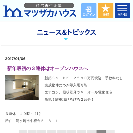
2017/01/06
新年最初の３連休はオープンハウスへ
新築３ＳＬＤＫ ２５８０万円税込 手数料なし
完成物件につき即入居可能！
エアコン、照明器具つき オール電化住宅
角地！駐車場ひろびろ２台分！
３連休 １０時～４時
所在：龍ヶ崎市中根台５－８－１